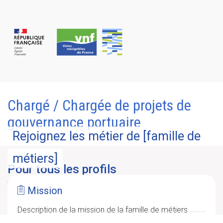
Panneau de gestion des cookies
Chargé / Chargée de projets de
gouvernance portuaire
Rejoignez les métier de [famille de
métiers]
Pour tous les profils
Postulez à l’une de nos offres d’emploi, que vous soyez issu du
Mission
secteur privé ou du service public.
Description de la mission de la famille de métiers