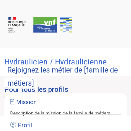
Panneau de gestion des cookies
Hydraulicien / Hydraulicienne
Rejoignez les métier de [famille de
métiers]
Pour tous les profils
Postulez à l’une de nos offres d’emploi, que vous soyez issu du
Mission
secteur privé ou du service public.
Description de la mission de la famille de métiers
Profil