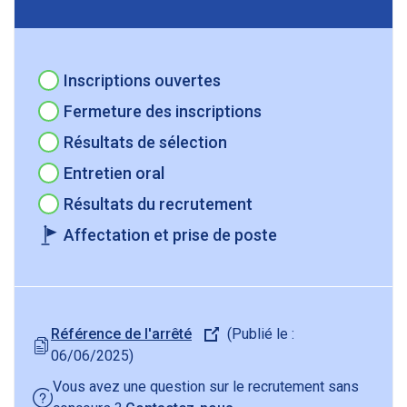
Étape à venir
Inscriptions ouvertes
Étape à venir
Fermeture des inscriptions
Étape à venir
Résultats de sélection
Étape à venir
Entretien oral
Étape à venir
Résultats du recrutement
Étape finale
Affectation et prise de poste
Référence de l'arrêté
(Publié le :
06/06/2025)
Vous avez une question sur le recrutement sans