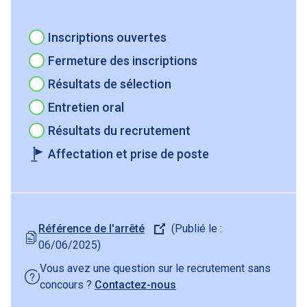
Étape à venir
Inscriptions ouvertes
Étape à venir
Fermeture des inscriptions
Étape à venir
Résultats de sélection
Étape à venir
Entretien oral
Étape à venir
Résultats du recrutement
Étape finale
Affectation et prise de poste
Référence de l'arrêté
(Publié le :
06/06/2025)
Vous avez une question sur le recrutement sans
concours ?
Contactez-nous