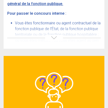
général de la fonction publique.
citoyenneté (JDC) en France ; ou si vous êtes
européen, vous avez fait le service national ou
Pour passer le concours interne :
militaire s’il est obligatoire dans votre pays
d’origine.
Vous êtes fonctionnaire ou agent contractuel de la
Vous devez produire, à la date de la première
fonction publique de l’État, de la fonction publique
épreuve, un brevet de natation qui atteste de votre
territoriale ou de la fonction publique hospitalière ;
aptitude à parcourir 50 mètres à la nage.
ou vous êtes militaire ; ou vous êtes agent au sein
d’une organisation internationale
Si vous êtes reconnu travailleur handicapé
par la
intergouvernementale, avec au moins un an
commission des droits et de l’autonomie des
d’exercice dans le service public au 1er janvier de
personnes handicapées, des aménagements
l’année pendant laquelle le concours est organisé.
particuliers sont possibles pour les épreuves – vous
Vous êtes, à la date de la première épreuve du
devez en faire la demande et fournir un certificat
concours, en activité, en détachement, en congé
médical délivré par un médecin agréé par
parental ou accomplissant le service national.
l’administration.
Si vous êtes ressortissant européen ou de la
principauté d’Andorre, vous justifiez d’une
expérience dans une administration ou dans un
établissement d’État, avec une formation