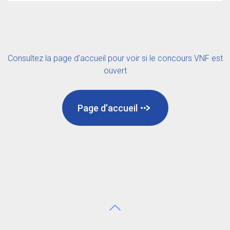
Les stagiaires qui ne seraient pas titularisés à l’issue du
stage pourront effectuer un stage complémentaire
d’une durée maximale d’un an. Cette décision sera
prise après avis de la commission administrative
Consultez la page d’accueil pour voir si le concours VNF est
paritaire.
ouvert
Les stagiaires qui ne seraient pas autorisés à effectuer
un stage complémentaire, ou dont le stage
Page d’accueil
complémentaire n’aurait pas donné satisfaction, seront
licenciés, sauf s’ils avaient préalablement la qualité de
fonctionnaire.
Aller en haut de page