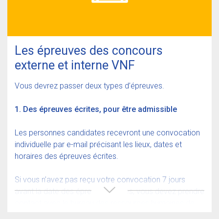
équivalente à celle requise.
Vous devez produire, à la date de la première
épreuve, un brevet de natation qui atteste de votre
aptitude à parcourir 50 mètres à la nage.
Les épreuves des concours
Si vous êtes reconnu travailleur handicapé
par la
externe et interne VNF
commission des droits et de l’autonomie des
personnes handicapées, des aménagements
Vous devrez passer deux types d’épreuves.
particuliers sont possibles pour les épreuves – vous
devez en faire la demande et fournir un certificat
1. Des épreuves écrites, pour être admissible
médical délivré par un médecin agréé par
l’administration.
Les personnes candidates recevront une convocation
individuelle par e-mail précisant les lieux, dates et
horaires des épreuves écrites.
Si vous n’avez pas reçu votre convocation 7 jours
avant la date des épreuves écrites, vous devez prendre
contact avec le bureau des ressources humaines de
votre centre d’examen.