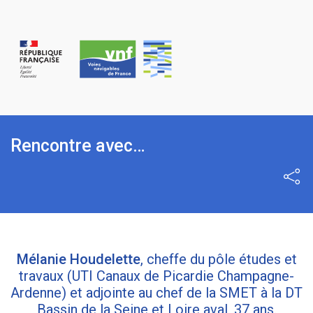
Panneau de gestion des cookies
Rencontre avec…
Part
Mélanie Houdelette
, cheffe du pôle études et
travaux (UTI Canaux de Picardie Champagne-
Ardenne) et adjointe au chef de la SMET à la DT
Bassin de la Seine et Loire aval, 37 ans.